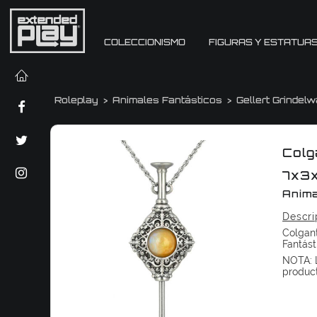
COLECCIONISMO
FIGURAS Y ESTATUA
Roleplay
Animales Fantásticos
Gellert Grindelw
Colg
7x3
Anima
Descri
Colgant
Fantást
NOTA: L
produc