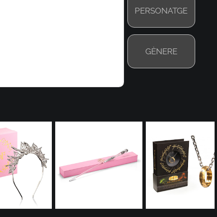
PERSONATGE
GÈNERE