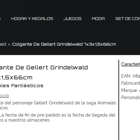
S
HOGAR Y REGALOS
JUEGOS
MODA
SET DE CO
ald
Colgante De Gellert Grindelwald 7x3x1,5x66cm
Caracter
ante De Gellert Grindelwald
EAN:
084
x1,5x66cm
Fabricant
les Fantásticos
Marque:
pció
Personat
e del personaje Gellert Grindelwald de la saga Animales
icos.
a fecha de fin de pre-pedido es la fecha de llegada del
to a nuestros almacenes.