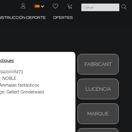
NSTRUCCIÓN DEPORTE
OFERTES
ístiques
FABRICANT
9421006273
:
NOBLE
Animales fantásticos
LLICÈNCIA
ge:
Gellert Grindelwald
MARQUE