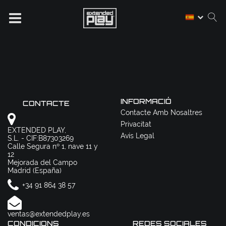
INFORMACIÓ
CONTACTE
Contacte Amb Nosaltres
Privacitat
EXTENDED PLAY,
Avís Legal
S.L. - CIF:B87303269
Calle Segura nº 1, nave 11 y
12
Mejorada del Campo
Madrid (España)
+34 91 864 38 57
ventas@extendedplay.es
CONDICIONS
REDES SOCIALES