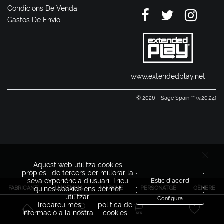
Condicions De Venda
Gastos De Envío
www.extendedplay.net
© 2026 - Sage Spain ™ (v.20.24)
Aquest web utilitza cookies
pròpies i de tercers per millorar la
seva experiència d'usuari. Trieu
Estic d'acord
FABRICANT
LLICÈNCIA
MARQUE
PERSONATGE
GÈNERE
quines cookies ens permet
utilitzar.
Configura
Trobareu més
política de
informació a la nostra
cookies