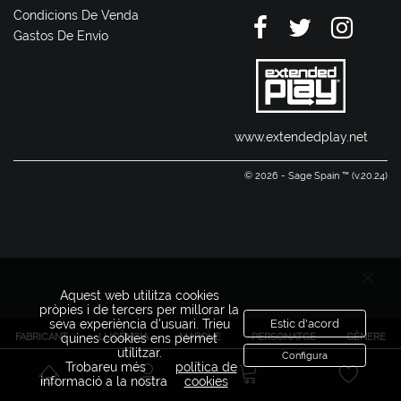
Condicions De Venda
Gastos De Envío
www.extendedplay.net
© 2026 - Sage Spain ™ (v.20.24)
Aquest web utilitza cookies
pròpies i de tercers per millorar la
seva experiència d'usuari. Trieu
Estic d'acord
FABRICANT
LLICÈNCIA
MARQUE
PERSONATGE
GÈNERE
quines cookies ens permet
utilitzar.
Configura
Trobareu més
política de
informació a la nostra
cookies