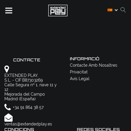
INFORMACIÓ
CONTACTE
Contacte Amb Nosaltres
Privacitat
EXTENDED PLAY,
Avís Legal
S.L. - CIF:B87303269
Calle Segura nº 1, nave 11 y
12
Mejorada del Campo
Madrid (España)
+34 91 864 38 57
ventas@extendedplay.es
CONDICIONS
REDES SOCIALES