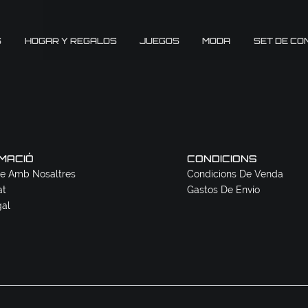
S
HOGAR Y REGALOS
JUEGOS
MODA
SET DE CO
MACIÓ
CONDICIONS
e Amb Nosaltres
Condicions De Venda
at
Gastos De Envío
gal