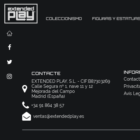
COLECCIONISMO
FIGURAS Y ESTATUA
INFOR
CONTACTE
Contact
EXTENDED PLAY, S.L. - CIF:B87303269
Calle Segura nº 1, nave 11 y 12
Privacit
Mejorada del Campo
Avís Le
Madrid (España)
+34 91 864 38 57
ventas@extendedplay.es