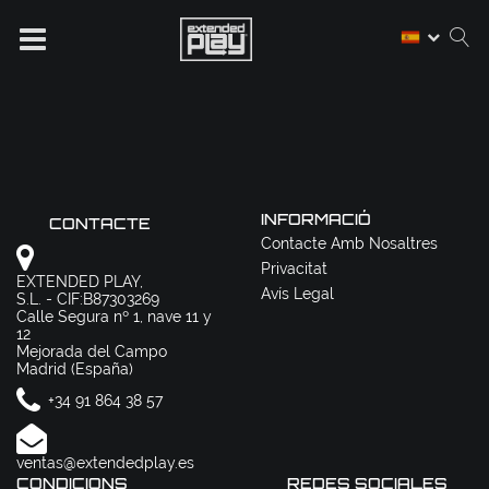
INFORMACIÓ
CONTACTE
Contacte Amb Nosaltres
Privacitat
EXTENDED PLAY,
Avís Legal
S.L. - CIF:B87303269
Calle Segura nº 1, nave 11 y
12
Mejorada del Campo
Madrid (España)
+34 91 864 38 57
ventas@extendedplay.es
CONDICIONS
REDES SOCIALES