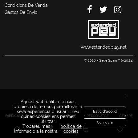
Condicions De Venda
Gastos De Envío
www.extendedplay.net
© 2026 - Sage Spain ™ (v.20.24)
Aquest web utilitza cookies
pròpies i de tercers per millorar la
seva experiència d'usuari. Trieu
Estic d'acord
FABRICANT
LLICÈNCIA
MARQUE
PERSONATGE
GÈNERE
quines cookies ens permet
utilitzar.
Configura
Trobareu més
política de
informació a la nostra
cookies