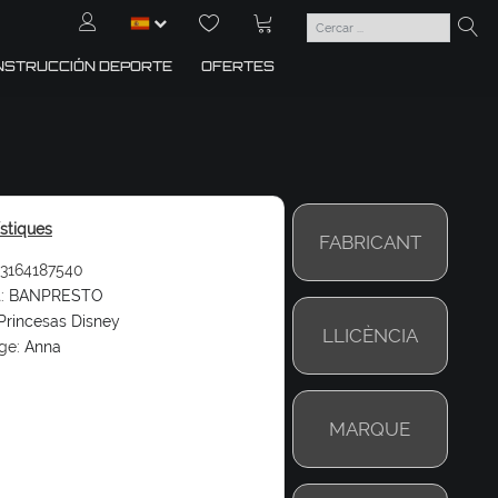
NSTRUCCIÓN DEPORTE
OFERTES
ístiques
FABRICANT
3164187540
:
BANPRESTO
Princesas Disney
LLICÈNCIA
ge:
Anna
MARQUE