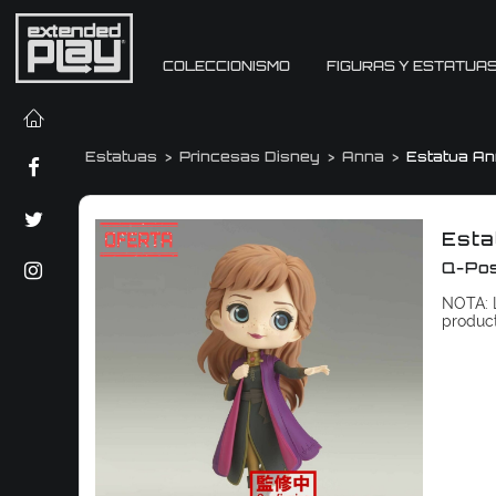
COLECCIONISMO
FIGURAS Y ESTATUA
Estatuas
Princesas Disney
Anna
Estatua An
Esta
Q-Po
NOTA: L
produc