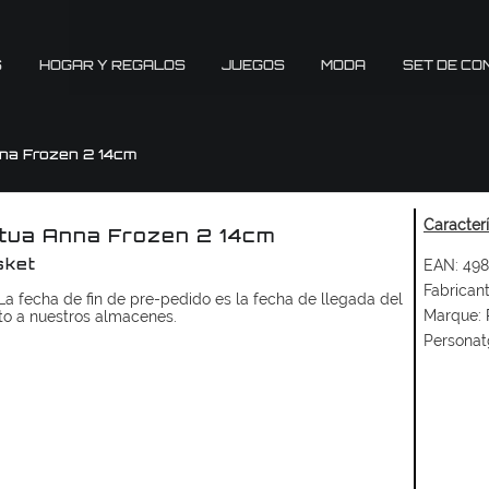
S
HOGAR Y REGALOS
JUEGOS
MODA
SET DE CO
na Frozen 2 14cm
Caracter
tua Anna Frozen 2 14cm
EAN:
498
sket
Fabricant
a fecha de fin de pre-pedido es la fecha de llegada del
Marque:
to a nuestros almacenes.
Personat