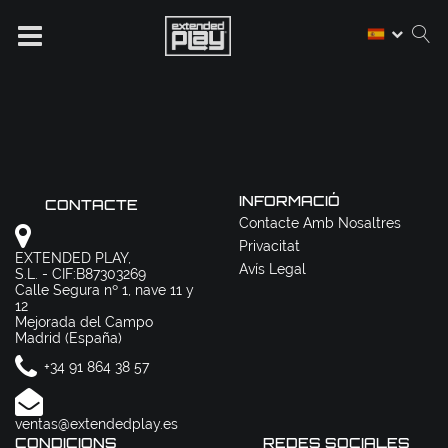
INFORMACIÓ
CONTACTE
Contacte Amb Nosaltres
Privacitat
EXTENDED PLAY,
Avís Legal
S.L. - CIF:B87303269
Calle Segura nº 1, nave 11 y
12
Mejorada del Campo
Madrid (España)
+34 91 864 38 57
ventas@extendedplay.es
CONDICIONS
REDES SOCIALES