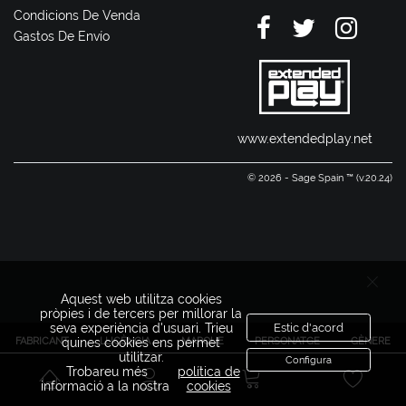
Condicions De Venda
Gastos De Envío
www.extendedplay.net
© 2026 - Sage Spain ™ (v.20.24)
Aquest web utilitza cookies
pròpies i de tercers per millorar la
seva experiència d'usuari. Trieu
Estic d'acord
FABRICANT
LLICÈNCIA
MARQUE
PERSONATGE
GÈNERE
quines cookies ens permet
utilitzar.
Configura
Trobareu més
política de
informació a la nostra
cookies