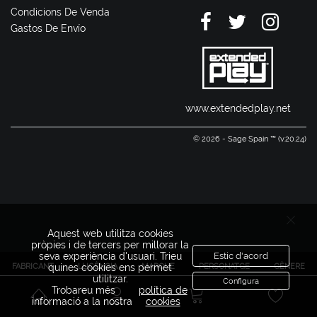
Condicions De Venda
Gastos De Envío
www.extendedplay.net
© 2026 - Sage Spain ™ (v.20.24)
Aquest web utilitza cookies
pròpies i de tercers per millorar la
seva experiència d'usuari. Trieu
Estic d'acord
FABRICANT
LLICÈNCIA
MARQUE
PERSONATGE
GÈNERE
quines cookies ens permet
utilitzar.
Configura
Trobareu més
política de
informació a la nostra
cookies