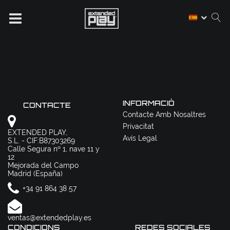
INFORMACIÓ
CONTACTE
Contacte Amb Nosaltres
Privacitat
EXTENDED PLAY,
Avís Legal
S.L. - CIF:B87303269
Calle Segura nº 1, nave 11 y
12
Mejorada del Campo
Madrid (España)
+34 91 864 38 57
ventas@extendedplay.es
CONDICIONS
REDES SOCIALES