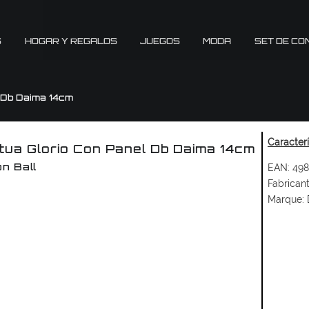
S
HOGAR Y REGALOS
JUEGOS
MODA
SET DE CO
 Db Daima 14cm
Caracter
tua Glorio Con Panel Db Daima 14cm
EAN:
498
n Ball
Fabricant
Marque: