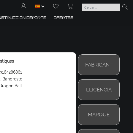
NSTRUCCIÓN DEPORTE
OFERTES
ístiques
FABRICANT
3164286861
:
Banpresto
Dragon Ball
LLICÈNCIA
MARQUE