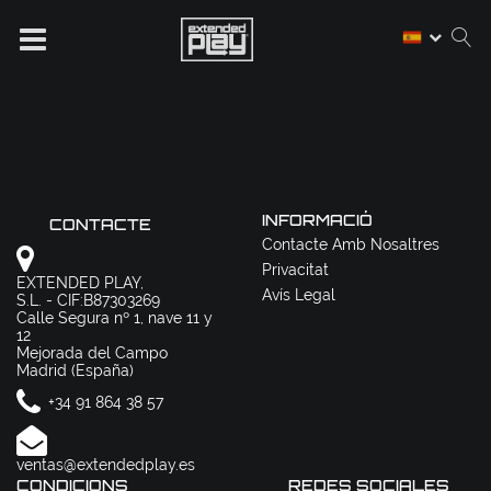
INFORMACIÓ
CONTACTE
Contacte Amb Nosaltres
Privacitat
EXTENDED PLAY,
Avís Legal
S.L. - CIF:B87303269
Calle Segura nº 1, nave 11 y
12
Mejorada del Campo
Madrid (España)
+34 91 864 38 57
ventas@extendedplay.es
CONDICIONS
REDES SOCIALES