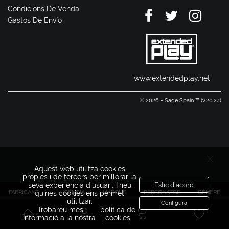
Condicions De Venda
Gastos De Envío
www.extendedplay.net
© 2026 - Sage Spain ™ (v.20.24)
Aquest web utilitza cookies
pròpies i de tercers per millorar la
seva experiència d'usuari. Trieu
Estic d'acord
FABRICANT
LLICÈNCIA
MARQUE
PERSONATGE
GÈNERE
quines cookies ens permet
utilitzar.
Configura
Trobareu més
política de
informació a la nostra
cookies