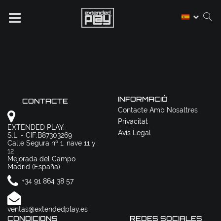
INFORMACIÓ
CONTACTE
Contacte Amb Nosaltres
Privacitat
EXTENDED PLAY,
Avís Legal
S.L. - CIF:B87303269
Calle Segura nº 1, nave 11 y
12
Mejorada del Campo
Madrid (España)
+34 91 864 38 57
ventas@extendedplay.es
CONDICIONS
REDES SOCIALES