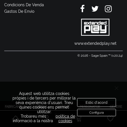
Condicions De Venda
Gastos De Envío
www.extendedplay.net
© 2026 - Sage Spain ™ (v.20.24)
Aquest web utilitza cookies
pròpies i de tercers per millorar la
seva experiència d'usuari. Trieu
Estic d'acord
FABRICANT
LLICÈNCIA
MARQUE
PERSONATGE
GÈNERE
quines cookies ens permet
utilitzar.
Configura
Trobareu més
política de
informació a la nostra
cookies