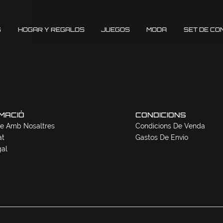
S
HOGAR Y REGALOS
JUEGOS
MODA
SET DE CO
MACIÓ
CONDICIONS
e Amb Nosaltres
Condicions De Venda
at
Gastos De Envío
gal