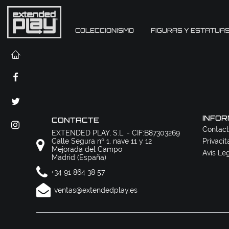
COLECCIONISMO
FIGURAS Y ESTATUA
INFOR
CONTACTE
Contact
EXTENDED PLAY, S.L. - CIF:B87303269
Calle Segura nº 1, nave 11 y 12
Privacit
Mejorada del Campo
Avís Le
Madrid (España)
+34 91 864 38 57
ventas@extendedplay.es