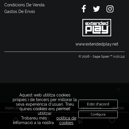
Condicions De Venda
Gastos De Envío
www.extendedplay.net
© 2026 - Sage Spain ™ (v.20.24)
Aquest web utilitza cookies
pròpies i de tercers per millorar la
seva experiència d'usuari. Trieu
Estic d'acord
FABRICANT
LLICÈNCIA
MARQUE
PERSONATGE
GÈNERE
quines cookies ens permet
utilitzar.
Configura
Trobareu més
política de
informació a la nostra
cookies