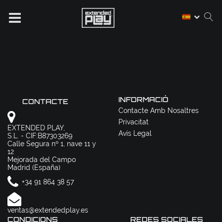
INFORMACIÓ
CONTACTE
Contacte Amb Nosaltres
Privacitat
EXTENDED PLAY,
Avís Legal
S.L. - CIF:B87303269
Calle Segura nº 1, nave 11 y
12
Mejorada del Campo
Madrid (España)
+34 91 864 38 57
ventas@extendedplay.es
CONDICIONS
REDES SOCIALES