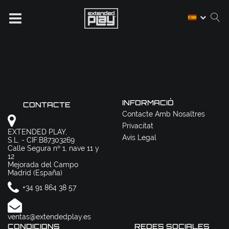
INFORMACIÓ
CONTACTE
Contacte Amb Nosaltres
Privacitat
EXTENDED PLAY,
Avís Legal
S.L. - CIF:B87303269
Calle Segura nº 1, nave 11 y
12
Mejorada del Campo
Madrid (España)
+34 91 864 38 57
ventas@extendedplay.es
CONDICIONS
REDES SOCIALES