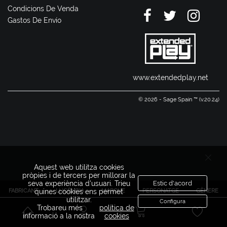
Condicions De Venda
Gastos De Envío
www.extendedplay.net
© 2026 - Sage Spain ™ (v.20.24)
Aquest web utilitza cookies
pròpies i de tercers per millorar la
seva experiència d'usuari. Trieu
Estic d'acord
FABRICANT
LLICÈNCIA
MARQUE
PERSONATGE
GÈNERE
quines cookies ens permet
utilitzar.
Configura
Trobareu més
política de
informació a la nostra
cookies