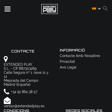
INFORMACIÓ
CONTACTE
Contacte Amb Nosaltres
Privacitat
EXTENDED PLAY,
Avís Legal
S.L. - CIF:B87303269
Calle Segura nº 1, nave 11 y
12
Mejorada del Campo
Madrid (España)
+34 91 864 38 57
ventas@extendedplay.es
CONDICIONS
REDES SOCIALES