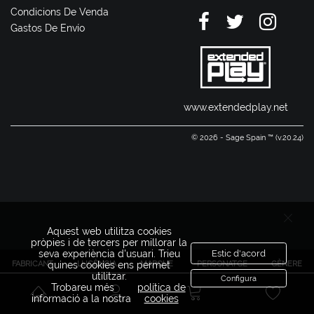
Condicions De Venda
Gastos De Envío
www.extendedplay.net
© 2026 - Sage Spain ™ (v.20.24)
Aquest web utilitza cookies
pròpies i de tercers per millorar la
seva experiència d'usuari. Trieu
Estic d'acord
FABRICANT
LLICÈNCIA
MARQUE
PERSONATGE
GÈNERE
quines cookies ens permet
utilitzar.
Configura
Trobareu més
política de
informació a la nostra
cookies