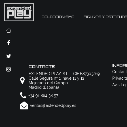
COLECCIONISMO
FIGURAS Y ESTATUA
INFOR
CONTACTE
Contact
EXTENDED PLAY, S.L. - CIF:B87303269
Calle Segura nº 1, nave 11 y 12
Privacit
Mejorada del Campo
Avís Le
Madrid (España)
+34 91 864 38 57
ventas@extendedplay.es