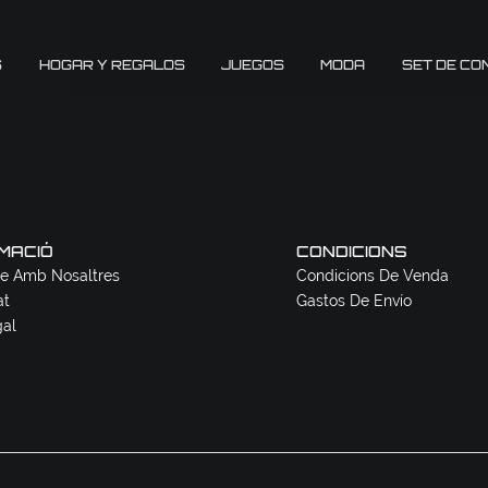
S
HOGAR Y REGALOS
JUEGOS
MODA
SET DE CO
MACIÓ
CONDICIONS
e Amb Nosaltres
Condicions De Venda
at
Gastos De Envío
gal