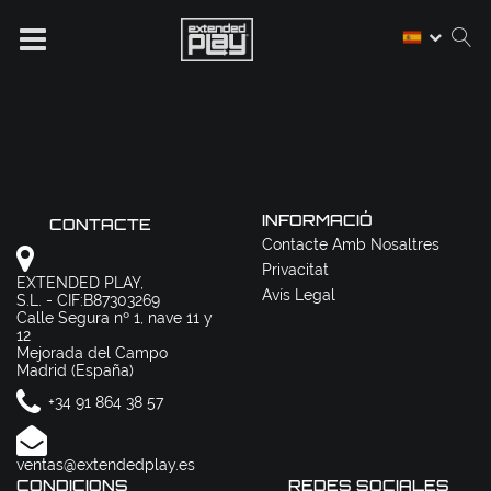
INFORMACIÓ
CONTACTE
Contacte Amb Nosaltres
Privacitat
EXTENDED PLAY,
Avís Legal
S.L. - CIF:B87303269
Calle Segura nº 1, nave 11 y
12
Mejorada del Campo
Madrid (España)
+34 91 864 38 57
ventas@extendedplay.es
CONDICIONS
REDES SOCIALES