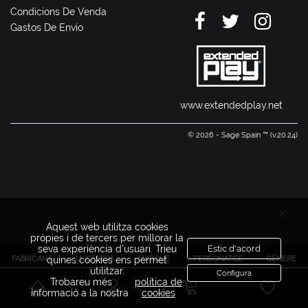
Condicions De Venda
Gastos De Envío
www.extendedplay.net
© 2026 - Sage Spain ™ (v.20.24)
Aquest web utilitza cookies
pròpies i de tercers per millorar la
seva experiència d'usuari. Trieu
Estic d'acord
FABRICANT
LLICÈNCIA
MARQUE
PERSONATGE
GÈNERE
quines cookies ens permet
utilitzar.
Configura
Trobareu més
política de
informació a la nostra
cookies