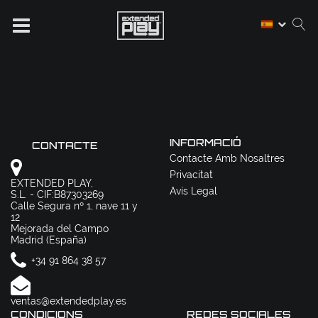
INFORMACIÓ
CONTACTE
Contacte Amb Nosaltres
Privacitat
EXTENDED PLAY,
Avís Legal
S.L. - CIF:B87303269
Calle Segura nº 1, nave 11 y
12
Mejorada del Campo
Madrid (España)
+34 91 864 38 57
ventas@extendedplay.es
CONDICIONS
REDES SOCIALES