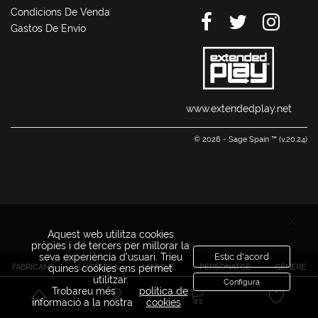
Condicions De Venda
Gastos De Envío
www.extendedplay.net
© 2026 - Sage Spain ™ (v.20.24)
Aquest web utilitza cookies
pròpies i de tercers per millorar la
seva experiència d'usuari. Trieu
Estic d'acord
FABRICANT
LLICÈNCIA
MARQUE
PERSONATGE
GÈNERE
quines cookies ens permet
utilitzar.
Configura
Trobareu més
política de
informació a la nostra
cookies