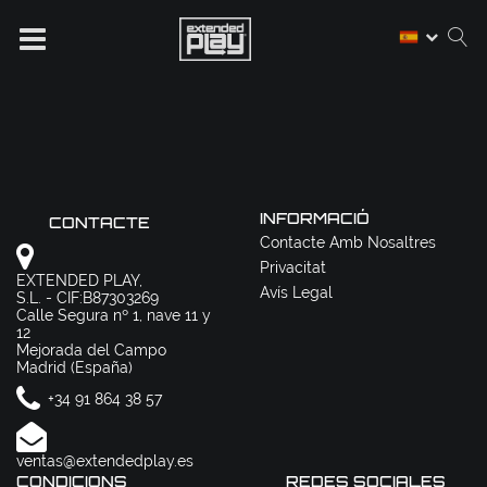
INFORMACIÓ
CONTACTE
Contacte Amb Nosaltres
Privacitat
EXTENDED PLAY,
Avís Legal
S.L. - CIF:B87303269
Calle Segura nº 1, nave 11 y
12
Mejorada del Campo
Madrid (España)
+34 91 864 38 57
ventas@extendedplay.es
CONDICIONS
REDES SOCIALES