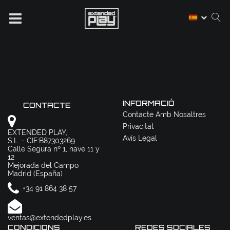
INFORMACIÓ
CONTACTE
Contacte Amb Nosaltres
Privacitat
EXTENDED PLAY,
Avís Legal
S.L. - CIF:B87303269
Calle Segura nº 1, nave 11 y
12
Mejorada del Campo
Madrid (España)
+34 91 864 38 57
ventas@extendedplay.es
CONDICIONS
REDES SOCIALES