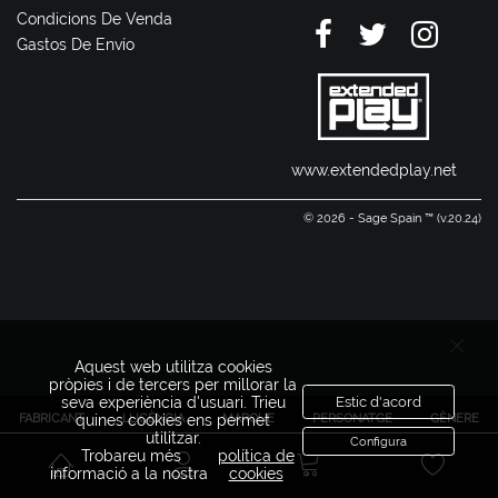
Condicions De Venda
Gastos De Envío
www.extendedplay.net
© 2026 - Sage Spain ™ (v.20.24)
Aquest web utilitza cookies
pròpies i de tercers per millorar la
seva experiència d'usuari. Trieu
Estic d'acord
FABRICANT
LLICÈNCIA
MARQUE
PERSONATGE
GÈNERE
quines cookies ens permet
utilitzar.
Configura
Trobareu més
política de
informació a la nostra
cookies