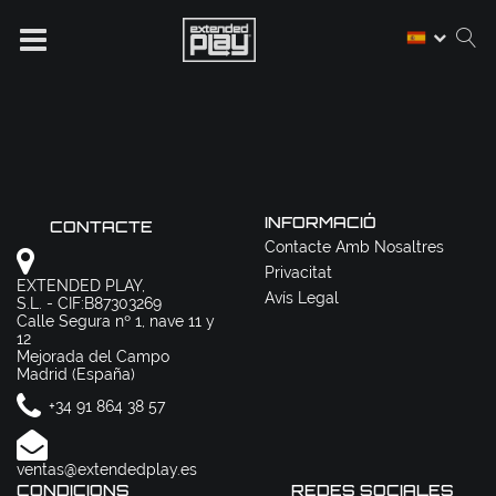
INFORMACIÓ
CONTACTE
Contacte Amb Nosaltres
Privacitat
EXTENDED PLAY,
Avís Legal
S.L. - CIF:B87303269
Calle Segura nº 1, nave 11 y
12
Mejorada del Campo
Madrid (España)
+34 91 864 38 57
ventas@extendedplay.es
CONDICIONS
REDES SOCIALES