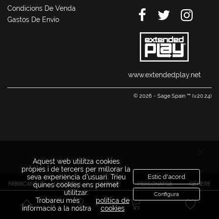
Condicions De Venda
Gastos De Envío
www.extendedplay.net
© 2026 - Sage Spain ™ (v.20.24)
Aquest web utilitza cookies
pròpies i de tercers per millorar la
seva experiència d'usuari. Trieu
Estic d'acord
FABRICANT
LLICÈNCIA
MARQUE
PERSONATGE
GÈNERE
quines cookies ens permet
utilitzar.
Configura
Trobareu més
política de
informació a la nostra
cookies