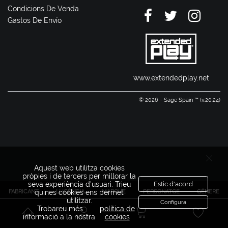
Condicions De Venda
Gastos De Envío
www.extendedplay.net
© 2026 - Sage Spain ™ (v.20.24)
Aquest web utilitza cookies
pròpies i de tercers per millorar la
seva experiència d'usuari. Trieu
Estic d'acord
FABRICANT
LLICÈNCIA
MARQUE
PERSONATGE
GÈNERE
quines cookies ens permet
utilitzar.
Configura
Trobareu més
política de
informació a la nostra
cookies