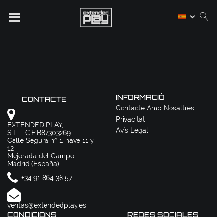
INFORMACIÓ
CONTACTE
Contacte Amb Nosaltres
Privacitat
EXTENDED PLAY,
Avís Legal
S.L. - CIF:B87303269
Calle Segura nº 1, nave 11 y
12
Mejorada del Campo
Madrid (España)
+34 91 864 38 57
ventas@extendedplay.es
CONDICIONS
REDES SOCIALES