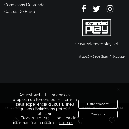
Condicions De Venda
Gastos De Envío
www.extendedplay.net
© 2026 - Sage Spain ™ (v.20.24)
Aquest web utilitza cookies
pròpies i de tercers per millorar la
seva experiència d'usuari. Trieu
Estic d'acord
FABRICANT
LLICÈNCIA
MARQUE
PERSONATGE
GÈNERE
quines cookies ens permet
utilitzar.
Configura
Trobareu més
política de
informació a la nostra
cookies