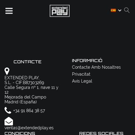
INFORMACIÓ
CONTACTE
Contacte Amb Nosaltres
Privacitat
EXTENDED PLAY,
Avís Legal
S.L. - CIF:B87303269
Calle Segura nº 1, nave 11 y
12
Mejorada del Campo
Madrid (España)
+34 91 864 38 57
ventas@extendedplay.es
CONDICIONS
REDES SOCIALES