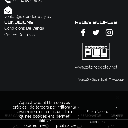
+34 91 864 38 57
ventas@extendedplay.es
CONDICIONS
REDES SOCIALES
Condicions De Venda
Gastos De Envío
www.extendedplay.net
© 2026 - Sage Spain ™ (v.20.24)
Aquest web utilitza cookies
pròpies i de tercers per millorar la
seva experiència d'usuari. Trieu
Estic d'acord
FABRICANT
LLICÈNCIA
MARQUE
PERSONATGE
GÈNERE
quines cookies ens permet
utilitzar.
Configura
Trobareu més
política de