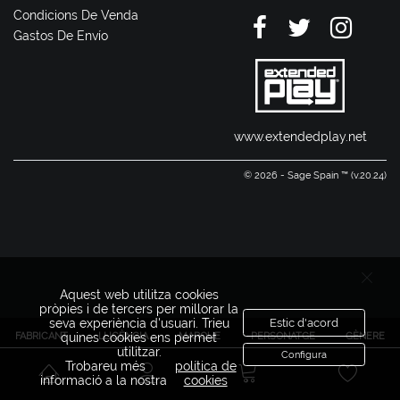
Condicions De Venda
Gastos De Envío
www.extendedplay.net
© 2026 - Sage Spain ™ (v.20.24)
Aquest web utilitza cookies
pròpies i de tercers per millorar la
seva experiència d'usuari. Trieu
Estic d'acord
FABRICANT
LLICÈNCIA
MARQUE
PERSONATGE
GÈNERE
quines cookies ens permet
utilitzar.
Configura
Trobareu més
política de
informació a la nostra
cookies