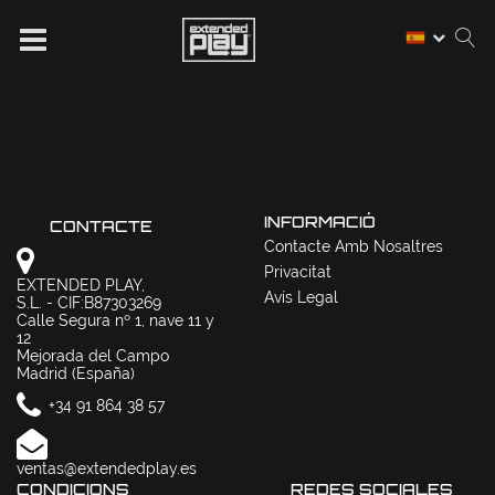
INFORMACIÓ
CONTACTE
Contacte Amb Nosaltres
Privacitat
EXTENDED PLAY,
Avís Legal
S.L. - CIF:B87303269
Calle Segura nº 1, nave 11 y
12
Mejorada del Campo
Madrid (España)
+34 91 864 38 57
ventas@extendedplay.es
CONDICIONS
REDES SOCIALES