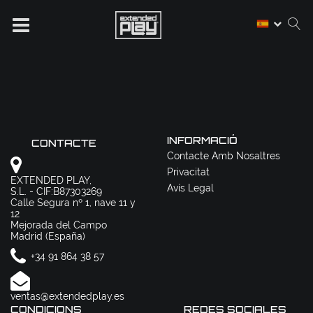
INFORMACIÓ
CONTACTE
Contacte Amb Nosaltres
Privacitat
EXTENDED PLAY,
Avís Legal
S.L. - CIF:B87303269
Calle Segura nº 1, nave 11 y
12
Mejorada del Campo
Madrid (España)
+34 91 864 38 57
ventas@extendedplay.es
CONDICIONS
REDES SOCIALES