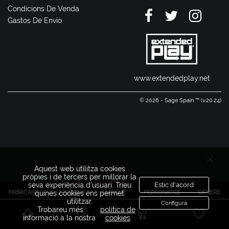
Condicions De Venda
Gastos De Envío
www.extendedplay.net
© 2026 - Sage Spain ™ (v.20.24)
Aquest web utilitza cookies
pròpies i de tercers per millorar la
seva experiència d'usuari. Trieu
Estic d'acord
FABRICANT
LLICÈNCIA
MARQUE
PERSONATGE
GÈNERE
quines cookies ens permet
utilitzar.
Configura
Trobareu més
política de
informació a la nostra
cookies