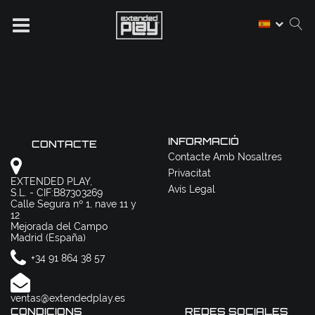
INFORMACIÓ
CONTACTE
Contacte Amb Nosaltres
Privacitat
EXTENDED PLAY,
Avís Legal
S.L. - CIF:B87303269
Calle Segura nº 1, nave 11 y
12
Mejorada del Campo
Madrid (España)
+34 91 864 38 57
ventas@extendedplay.es
CONDICIONS
REDES SOCIALES