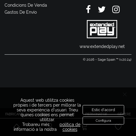
Condicions De Venda
Gastos De Envío
www.extendedplay.net
© 2026 - Sage Spain ™ (v.20.24)
Aquest web utilitza cookies
pròpies i de tercers per millorar la
seva experiència d'usuari. Trieu
Estic d'acord
FABRICANT
LLICÈNCIA
MARQUE
PERSONATGE
GÈNERE
quines cookies ens permet
utilitzar.
Configura
Trobareu més
política de
informació a la nostra
cookies