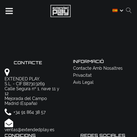
INFORMACIÓ
CONTACTE
Contacte Amb Nosaltres
Privacitat
EXTENDED PLAY,
Avís Legal
S.L. - CIF:B87303269
Calle Segura nº 1, nave 11 y
12
Mejorada del Campo
Madrid (España)
+34 91 864 38 57
ventas@extendedplay.es
CONDICIONS
REDES SOCIALES