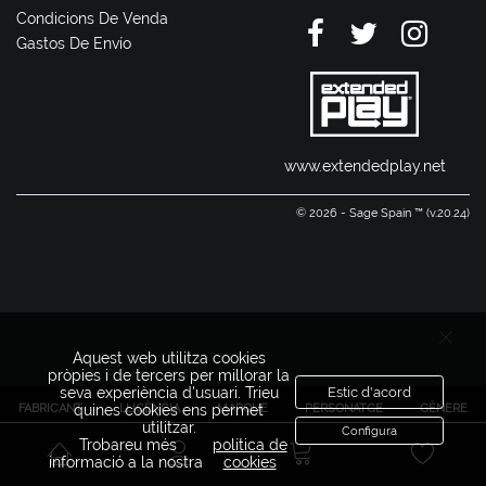
Condicions De Venda
Gastos De Envío
www.extendedplay.net
© 2026 - Sage Spain ™ (v.20.24)
Aquest web utilitza cookies
pròpies i de tercers per millorar la
seva experiència d'usuari. Trieu
Estic d'acord
FABRICANT
LLICÈNCIA
MARQUE
PERSONATGE
GÈNERE
quines cookies ens permet
utilitzar.
Configura
Trobareu més
política de
informació a la nostra
cookies