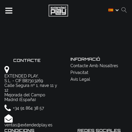
INFORMACIÓ
CONTACTE
Contacte Amb Nosaltres
Privacitat
EXTENDED PLAY,
Avís Legal
S.L. - CIF:B87303269
Calle Segura nº 1, nave 11 y
12
Mejorada del Campo
Madrid (España)
+34 91 864 38 57
ventas@extendedplay.es
CONDICIONS
REDES SOCIALES