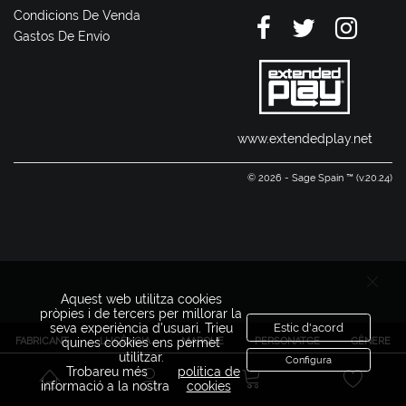
Condicions De Venda
Gastos De Envío
www.extendedplay.net
© 2026 - Sage Spain ™ (v.20.24)
Aquest web utilitza cookies
pròpies i de tercers per millorar la
seva experiència d'usuari. Trieu
Estic d'acord
FABRICANT
LLICÈNCIA
MARQUE
PERSONATGE
GÈNERE
quines cookies ens permet
utilitzar.
Configura
Trobareu més
política de
informació a la nostra
cookies