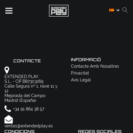
INFORMACIÓ
CONTACTE
Contacte Amb Nosaltres
Privacitat
EXTENDED PLAY,
Avís Legal
S.L. - CIF:B87303269
Calle Segura nº 1, nave 11 y
12
Mejorada del Campo
Madrid (España)
+34 91 864 38 57
ventas@extendedplay.es
CONDICIONS
REDES SOCIALES