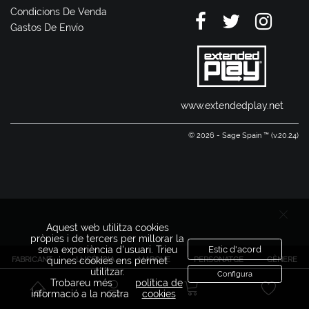
Condicions De Venda
Gastos De Envío
www.extendedplay.net
© 2026 - Sage Spain ™ (v.20.24)
Aquest web utilitza cookies
pròpies i de tercers per millorar la
seva experiència d'usuari. Trieu
Estic d'acord
FABRICANT
LLICÈNCIA
MARQUE
PERSONATGE
GÈNERE
quines cookies ens permet
utilitzar.
Configura
Trobareu més
política de
informació a la nostra
cookies