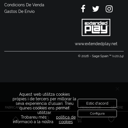
Condicions De Venda
Gastos De Envío
www.extendedplay.net
© 2026 - Sage Spain ™ (v.20.24)
Aquest web utilitza cookies
pròpies i de tercers per millorar la
seva experiència d'usuari. Trieu
Estic d'acord
FABRICANT
LLICÈNCIA
MARQUE
PERSONATGE
GÈNERE
quines cookies ens permet
utilitzar.
Configura
Trobareu més
política de
informació a la nostra
cookies