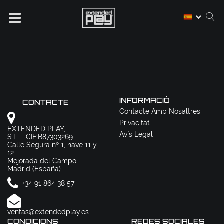
INFORMACIÓ
CONTACTE
Contacte Amb Nosaltres
Privacitat
EXTENDED PLAY,
Avís Legal
S.L. - CIF:B87303269
Calle Segura nº 1, nave 11 y
12
Mejorada del Campo
Madrid (España)
+34 91 864 38 57
ventas@extendedplay.es
CONDICIONS
REDES SOCIALES