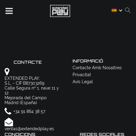
INFORMACIÓ
CONTACTE
Contacte Amb Nosaltres
Privacitat
EXTENDED PLAY,
Avís Legal
S.L. - CIF:B87303269
Calle Segura nº 1, nave 11 y
12
Mejorada del Campo
Madrid (España)
+34 91 864 38 57
ventas@extendedplay.es
CONDICIONS
REDES SOCIALES