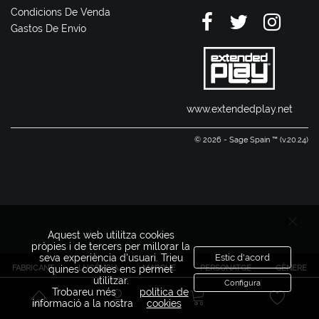
Condicions De Venda
Gastos De Envío
www.extendedplay.net
© 2026 - Sage Spain ™ (v.20.24)
Aquest web utilitza cookies
pròpies i de tercers per millorar la
seva experiència d'usuari. Trieu
Estic d'acord
FABRICANT
LLICÈNCIA
MARQUE
PERSONATGE
GÈNERE
quines cookies ens permet
utilitzar.
Configura
Trobareu més
política de
informació a la nostra
cookies