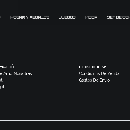
S
HOGAR Y REGALOS
JUEGOS
MODA
SET DE CO
MACIÓ
CONDICIONS
e Amb Nosaltres
Condicions De Venda
at
Gastos De Envío
gal