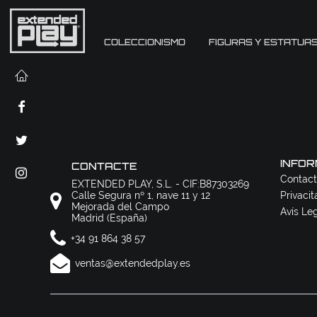
COLECCIONISMO
FIGURAS Y ESTATUA
INFOR
CONTACTE
Contact
EXTENDED PLAY, S.L. - CIF:B87303269
Calle Segura nº 1, nave 11 y 12
Privacit
Mejorada del Campo
Avís Le
Madrid (España)
+34 91 864 38 57
ventas@extendedplay.es