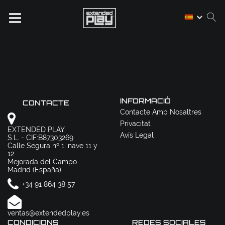
INFORMACIÓ
CONTACTE
Contacte Amb Nosaltres
Privacitat
EXTENDED PLAY,
Avís Legal
S.L. - CIF:B87303269
Calle Segura nº 1, nave 11 y
12
Mejorada del Campo
Madrid (España)
+34 91 864 38 57
ventas@extendedplay.es
CONDICIONS
REDES SOCIALES