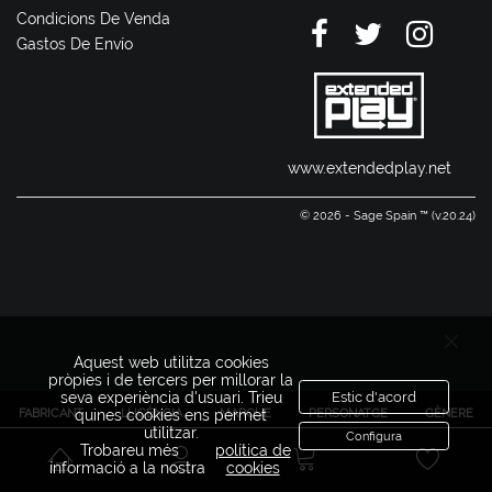
Condicions De Venda
Gastos De Envío
www.extendedplay.net
© 2026 - Sage Spain ™ (v.20.24)
Aquest web utilitza cookies
pròpies i de tercers per millorar la
seva experiència d'usuari. Trieu
Estic d'acord
FABRICANT
LLICÈNCIA
MARQUE
PERSONATGE
GÈNERE
quines cookies ens permet
utilitzar.
Configura
Trobareu més
política de
informació a la nostra
cookies