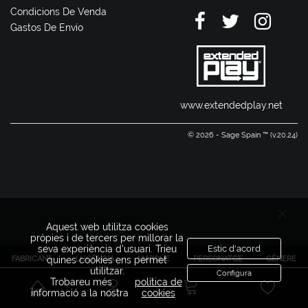
Condicions De Venda
Gastos De Envío
www.extendedplay.net
© 2026 - Sage Spain ™ (v.20.24)
Aquest web utilitza cookies
pròpies i de tercers per millorar la
seva experiència d'usuari. Trieu
Estic d'acord
FABRICANT
LLICÈNCIA
MARQUE
PERSONATGE
GÈNERE
quines cookies ens permet
utilitzar.
Configura
Trobareu més
política de
informació a la nostra
cookies