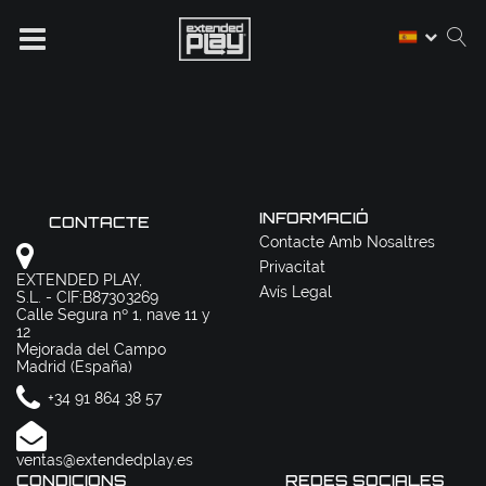
INFORMACIÓ
CONTACTE
Contacte Amb Nosaltres
Privacitat
EXTENDED PLAY,
Avís Legal
S.L. - CIF:B87303269
Calle Segura nº 1, nave 11 y
12
Mejorada del Campo
Madrid (España)
+34 91 864 38 57
ventas@extendedplay.es
CONDICIONS
REDES SOCIALES