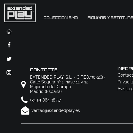
COLECCIONISMO
FIGURAS Y ESTATUA
INFOR
CONTACTE
Contact
EXTENDED PLAY, S.L. - CIF:B87303269
Calle Segura nº 1, nave 11 y 12
Privacit
Mejorada del Campo
Avís Le
Madrid (España)
+34 91 864 38 57
ventas@extendedplay.es