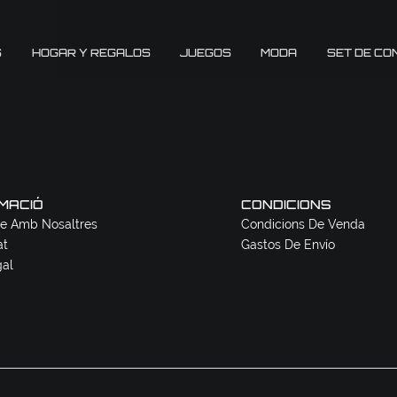
S
HOGAR Y REGALOS
JUEGOS
MODA
SET DE CO
MACIÓ
CONDICIONS
e Amb Nosaltres
Condicions De Venda
at
Gastos De Envío
gal