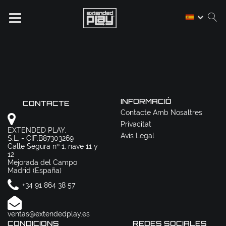
INFORMACIÓ
CONTACTE
Contacte Amb Nosaltres
Privacitat
EXTENDED PLAY,
Avís Legal
S.L. - CIF:B87303269
Calle Segura nº 1, nave 11 y
12
Mejorada del Campo
Madrid (España)
+34 91 864 38 57
ventas@extendedplay.es
CONDICIONS
REDES SOCIALES