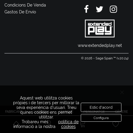
Condicions De Venda
Gastos De Envío
www.extendedplay.net
© 2026 - Sage Spain ™ (v.20.24)
Aquest web utilitza cookies
pròpies i de tercers per millorar la
seva experiència d'usuari. Trieu
Estic d'acord
FABRICANT
LLICÈNCIA
MARQUE
PERSONATGE
GÈNERE
quines cookies ens permet
utilitzar.
Configura
Trobareu més
política de
informació a la nostra
cookies