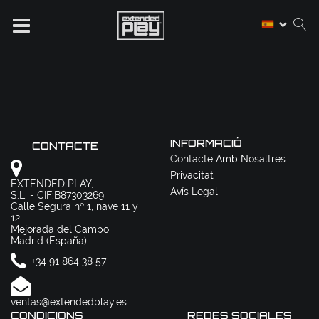
INFORMACIÓ
CONTACTE
Contacte Amb Nosaltres
Privacitat
EXTENDED PLAY,
Avís Legal
S.L. - CIF:B87303269
Calle Segura nº 1, nave 11 y
12
Mejorada del Campo
Madrid (España)
+34 91 864 38 57
ventas@extendedplay.es
CONDICIONS
REDES SOCIALES