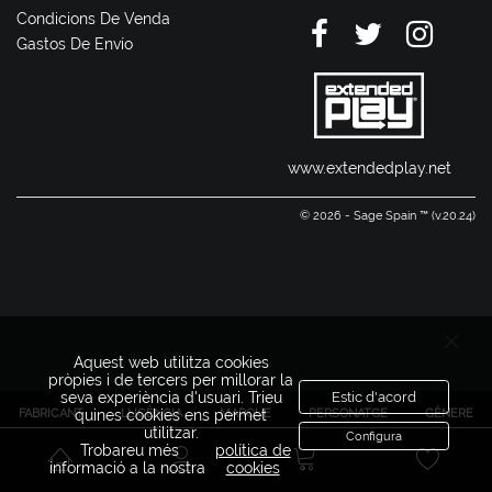
Condicions De Venda
Gastos De Envío
www.extendedplay.net
© 2026 - Sage Spain ™ (v.20.24)
Aquest web utilitza cookies
pròpies i de tercers per millorar la
seva experiència d'usuari. Trieu
Estic d'acord
FABRICANT
LLICÈNCIA
MARQUE
PERSONATGE
GÈNERE
quines cookies ens permet
utilitzar.
Configura
Trobareu més
política de
informació a la nostra
cookies