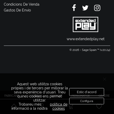
Condicions De Venda
Gastos De Envío
www.extendedplay.net
© 2026 - Sage Spain ™ (v.20.24)
Aquest web utilitza cookies
pròpies i de tercers per millorar la
seva experiència d'usuari. Trieu
Estic d'acord
FABRICANT
LLICÈNCIA
MARQUE
PERSONATGE
GÈNERE
quines cookies ens permet
utilitzar.
Configura
Trobareu més
política de
informació a la nostra
cookies