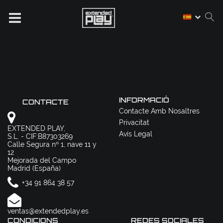
INFORMACIÓ
CONTACTE
Contacte Amb Nosaltres
Privacitat
EXTENDED PLAY,
Avís Legal
S.L. - CIF:B87303269
Calle Segura nº 1, nave 11 y
12
Mejorada del Campo
Madrid (España)
+34 91 864 38 57
ventas@extendedplay.es
CONDICIONS
REDES SOCIALES