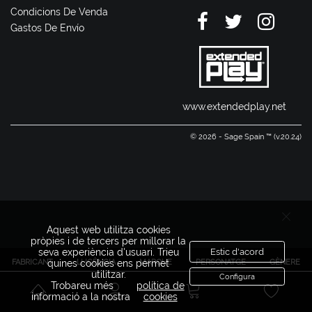
Condicions De Venda
Gastos De Envío
www.extendedplay.net
© 2026 - Sage Spain ™ (v.20.24)
Aquest web utilitza cookies
pròpies i de tercers per millorar la
seva experiència d'usuari. Trieu
Estic d'acord
FABRICANT
LLICÈNCIA
MARQUE
PERSONATGE
GÈNERE
quines cookies ens permet
utilitzar.
Configura
Trobareu més
política de
informació a la nostra
cookies