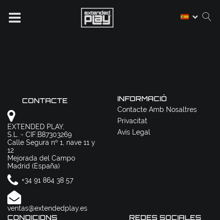
INFORMACIÓ
CONTACTE
Contacte Amb Nosaltres
Privacitat
EXTENDED PLAY,
Avís Legal
S.L. - CIF:B87303269
Calle Segura nº 1, nave 11 y
12
Mejorada del Campo
Madrid (España)
+34 91 864 38 57
ventas@extendedplay.es
CONDICIONS
REDES SOCIALES