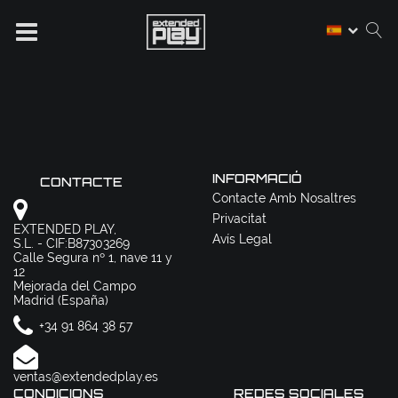
INFORMACIÓ
CONTACTE
Contacte Amb Nosaltres
Privacitat
EXTENDED PLAY,
Avís Legal
S.L. - CIF:B87303269
Calle Segura nº 1, nave 11 y
12
Mejorada del Campo
Madrid (España)
+34 91 864 38 57
ventas@extendedplay.es
CONDICIONS
REDES SOCIALES