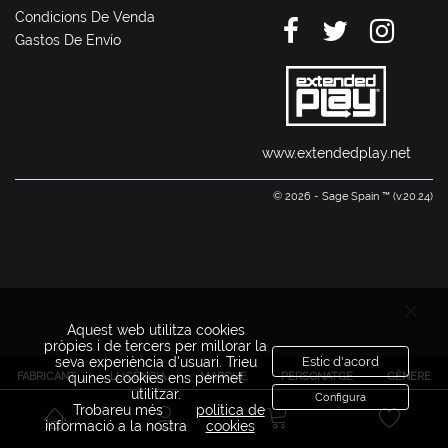
Condicions De Venda
Gastos De Envío
www.extendedplay.net
© 2026 - Sage Spain ™ (v.20.24)
Aquest web utilitza cookies
pròpies i de tercers per millorar la
seva experiència d'usuari. Trieu
Estic d'acord
FABRICANT
LLICÈNCIA
MARQUE
PERSONATGE
GÈNERE
quines cookies ens permet
utilitzar.
Configura
Trobareu més
política de
informació a la nostra
cookies