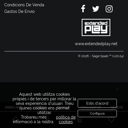
Condicions De Venda
Gastos De Envío
www.extendedplay.net
© 2026 - Sage Spain ™ (v.20.24)
Aquest web utilitza cookies
pròpies i de tercers per millorar la
seva experiència d'usuari. Trieu
Estic d'acord
FABRICANT
LLICÈNCIA
MARQUE
PERSONATGE
GÈNERE
quines cookies ens permet
utilitzar.
Configura
Trobareu més
política de
informació a la nostra
cookies