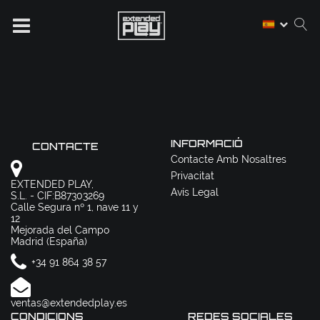
INFORMACIÓ
CONTACTE
Contacte Amb Nosaltres
Privacitat
EXTENDED PLAY,
Avís Legal
S.L. - CIF:B87303269
Calle Segura nº 1, nave 11 y
12
Mejorada del Campo
Madrid (España)
+34 91 864 38 57
ventas@extendedplay.es
CONDICIONS
REDES SOCIALES