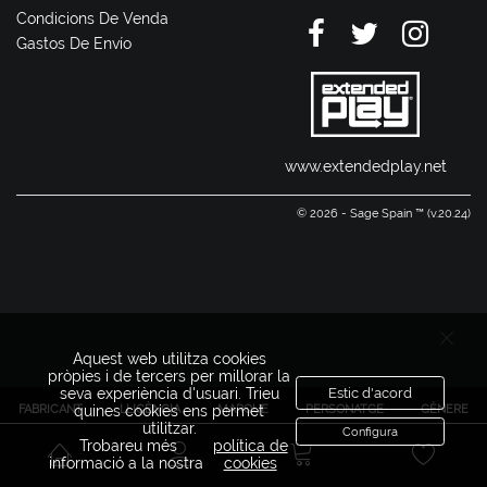
Condicions De Venda
Gastos De Envío
www.extendedplay.net
© 2026 - Sage Spain ™ (v.20.24)
Aquest web utilitza cookies
pròpies i de tercers per millorar la
seva experiència d'usuari. Trieu
Estic d'acord
FABRICANT
LLICÈNCIA
MARQUE
PERSONATGE
GÈNERE
quines cookies ens permet
utilitzar.
Configura
Trobareu més
política de
informació a la nostra
cookies