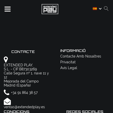
INFORMACIÓ
CONTACTE
Contacte Amb Nosaltres
Privacitat
EXTENDED PLAY,
Avís Legal
S.L. - CIF:B87303269
Calle Segura nº 1, nave 11 y
12
Mejorada del Campo
Madrid (España)
+34 91 864 38 57
ventas@extendedplay.es
CONDICIONS
REDES SOCIALES