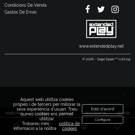
Condicions De Venda
Gastos De Envío
www.extendedplay.net
© 2026 - Sage Spain ™ (v.20.24)
Aquest web utilitza cookies
pròpies i de tercers per millorar la
seva experiència d'usuari. Trieu
Estic d'acord
FABRICANT
LLICÈNCIA
MARQUE
PERSONATGE
GÈNERE
quines cookies ens permet
utilitzar.
Configura
Trobareu més
política de
informació a la nostra
cookies