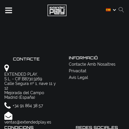
INFORMACIÓ
CONTACTE
Contacte Amb Nosaltres
Privacitat
EXTENDED PLAY,
Avís Legal
S.L. - CIF:B87303269
Calle Segura nº 1, nave 11 y
12
Mejorada del Campo
Madrid (España)
+34 91 864 38 57
ventas@extendedplay.es
CONDICIONS
REDES SOCIALES