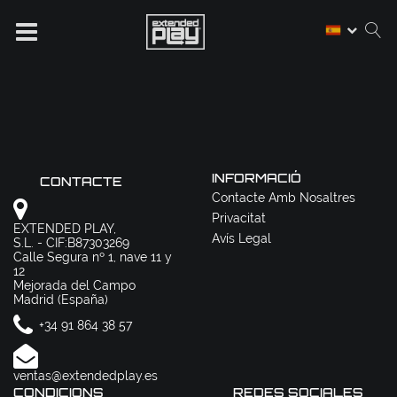
INFORMACIÓ
CONTACTE
Contacte Amb Nosaltres
Privacitat
EXTENDED PLAY,
Avís Legal
S.L. - CIF:B87303269
Calle Segura nº 1, nave 11 y
12
Mejorada del Campo
Madrid (España)
+34 91 864 38 57
ventas@extendedplay.es
CONDICIONS
REDES SOCIALES