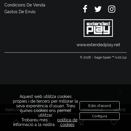
Condicions De Venda
Gastos De Envío
www.extendedplay.net
© 2026 - Sage Spain ™ (v.20.24)
Aquest web utilitza cookies
pròpies i de tercers per millorar la
seva experiència d'usuari. Trieu
Estic d'acord
FABRICANT
LLICÈNCIA
MARQUE
PERSONATGE
GÈNERE
quines cookies ens permet
utilitzar.
Configura
Trobareu més
política de
informació a la nostra
cookies