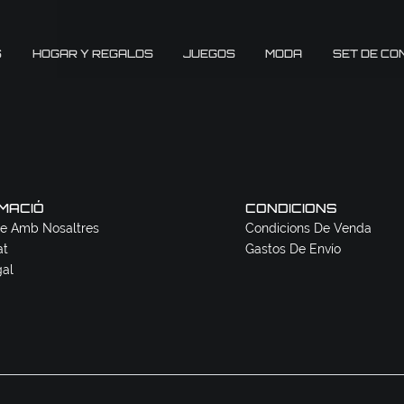
S
HOGAR Y REGALOS
JUEGOS
MODA
SET DE CO
MACIÓ
CONDICIONS
e Amb Nosaltres
Condicions De Venda
at
Gastos De Envío
gal