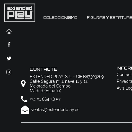
COLECCIONISMO
FIGURAS Y ESTATUA
INFOR
CONTACTE
Contact
EXTENDED PLAY, S.L. - CIF:B87303269
Calle Segura nº 1, nave 11 y 12
Privacit
Mejorada del Campo
Avís Le
Madrid (España)
+34 91 864 38 57
ventas@extendedplay.es