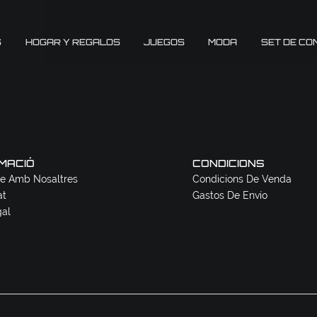
S
HOGAR Y REGALOS
JUEGOS
MODA
SET DE CO
MACIÓ
CONDICIONS
e Amb Nosaltres
Condicions De Venda
at
Gastos De Envío
gal