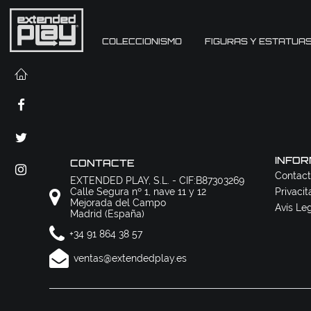
COLECCIONISMO
FIGURAS Y ESTATUA
INFOR
CONTACTE
Contact
EXTENDED PLAY, S.L. - CIF:B87303269
Calle Segura nº 1, nave 11 y 12
Privacit
Mejorada del Campo
Avís Le
Madrid (España)
+34 91 864 38 57
ventas@extendedplay.es