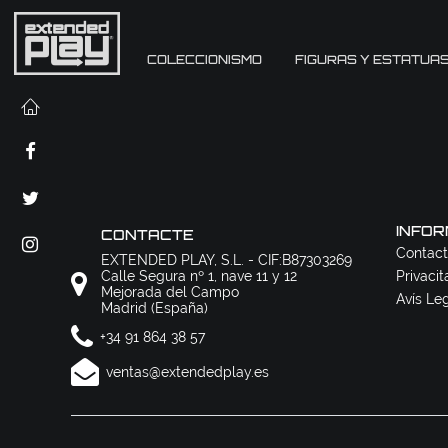
COLECCIONISMO
FIGURAS Y ESTATUA
INFOR
CONTACTE
Contact
EXTENDED PLAY, S.L. - CIF:B87303269
Calle Segura nº 1, nave 11 y 12
Privacit
Mejorada del Campo
Avís Le
Madrid (España)
+34 91 864 38 57
ventas@extendedplay.es