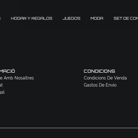
S
HOGAR Y REGALOS
JUEGOS
MODA
SET DE CO
MACIÓ
CONDICIONS
e Amb Nosaltres
Condicions De Venda
at
Gastos De Envío
gal