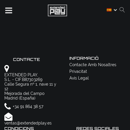
INFORMACIÓ
CONTACTE
Contacte Amb Nosaltres
Privacitat
EXTENDED PLAY,
Avís Legal
S.L. - CIF:B87303269
Calle Segura nº 1, nave 11 y
12
Mejorada del Campo
Madrid (España)
+34 91 864 38 57
ventas@extendedplay.es
CONDICIONS
REDES SOCIALES