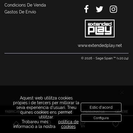
Condicions De Venda
Gastos De Envío
www.extendedplay.net
© 2026 - Sage Spain ™ (v.20.24)
Aquest web utilitza cookies
pròpies i de tercers per millorar la
seva experiència d'usuari. Trieu
Estic d'acord
FABRICANT
LLICÈNCIA
MARQUE
PERSONATGE
GÈNERE
quines cookies ens permet
utilitzar.
Configura
Trobareu més
política de
informació a la nostra
cookies