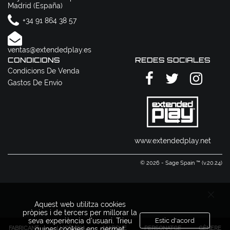
Madrid (España)
+34 91 864 38 57
ventas@extendedplay.es
CONDICIONS
REDES SOCIALES
Condicions De Venda
Gastos De Envío
www.extendedplay.net
© 2026 - Sage Spain ™ (v.20.24)
Aquest web utilitza cookies
pròpies i de tercers per millorar la
seva experiència d'usuari. Trieu
Estic d'acord
FABRICANT
LLICÈNCIA
MARQUE
PERSONATGE
GÈNERE
quines cookies ens permet